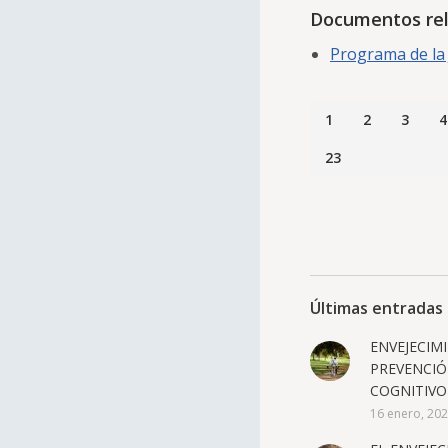
Documentos re
Programa de la 
1
2
3
4
23
Últimas entradas 
ENVEJECIM
PREVENCIÓ
COGNITIVO
16 enero, 20