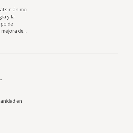
al sin ánimo
ía y la
tipo de
a mejora de…
”
Sanidad en