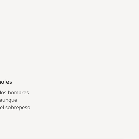
ñoles
a los hombres
, aunque
 del sobrepeso