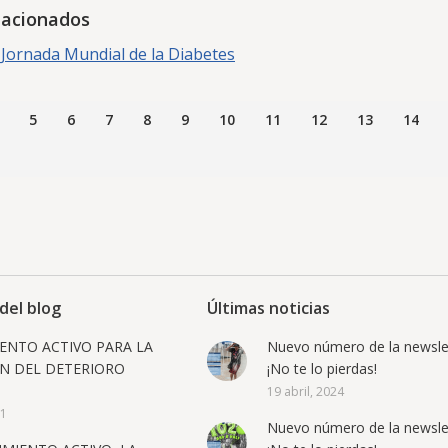
lacionados
Jornada Mundial de la Diabetes
5
6
7
8
9
10
11
12
13
14
del blog
Últimas noticias
IENTO ACTIVO PARA LA
Nuevo número de la newslet
N DEL DETERIORO
¡No te lo pierdas!
19 abril, 2024
21
Nuevo número de la newslet