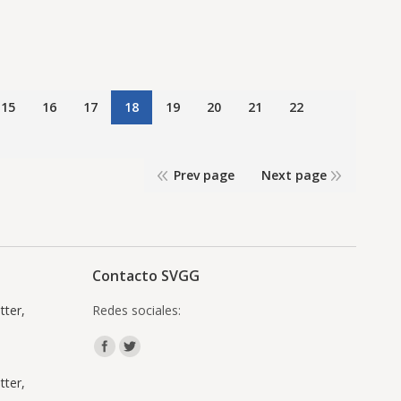
15
16
17
18
19
20
21
22
Prev page
Next page
Contacto SVGG
ter,
Redes sociales:
Encuéntranos en:
ter,