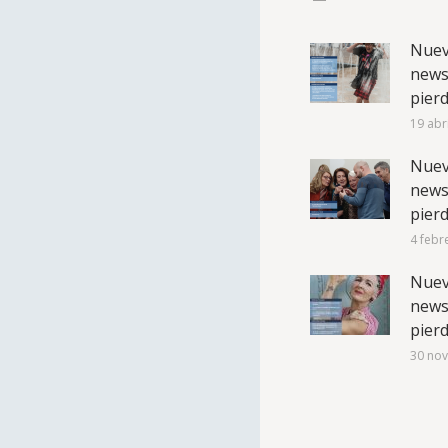
Nuev
newsl
pierd
19 abr
Nuev
newsl
pierd
4 febr
Nuev
newsl
pierd
30 nov